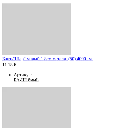
Бант-"Шар" малый 1,8см металл. (50) 4000т.м.
11.18 ₽
Артикул:
БА-Ш18ммL