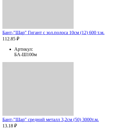
Бант-"Шар" Гигант с зол.полоса 10см (12) 600 т.м.
112.85 ₽
Артикул:
БА-Ш100м
Бант-"Шар" средний металл 3,2см (50) 3000т.м.
13.18 ₽