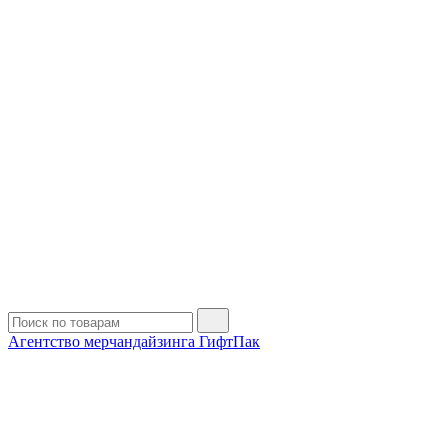
Агентство мерчандайзинга ГифтПак