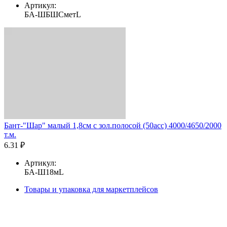
Артикул:
БА-ШБШСметL
Бант-"Шар" малый 1,8см с зол.полосой (50асс) 4000/4650/2000
т.м.
6.31 ₽
Артикул:
БА-Ш18мL
Товары и упаковка для маркетплейсов