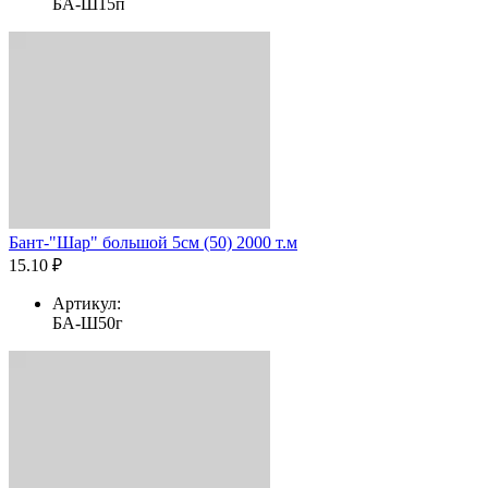
БА-Ш15п
Бант-"Шар" большой 5см (50) 2000 т.м
15.10 ₽
Артикул:
БА-Ш50г