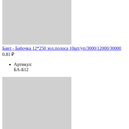
Бант - Бабочка 12*250 зол.полоса 10шт/уп/3000/12000/30000
0.81 ₽
Артикул:
БА-Б12