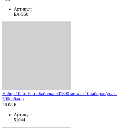
Артикул:
БА-Б50
Набор 10 шт Бант-Бабочка 50*890 металл 10наборов/упак.
500наб/кор
26.08 ₽
Артикул:
51044