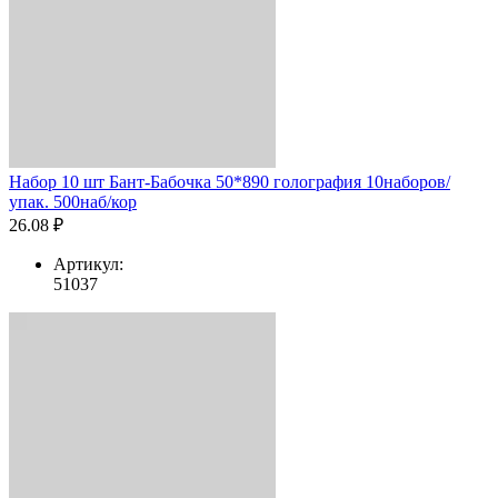
Набор 10 шт Бант-Бабочка 50*890 голография 10наборов/
упак. 500наб/кор
26.08 ₽
Артикул:
51037