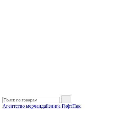
Агентство мерчандайзинга ГифтПак