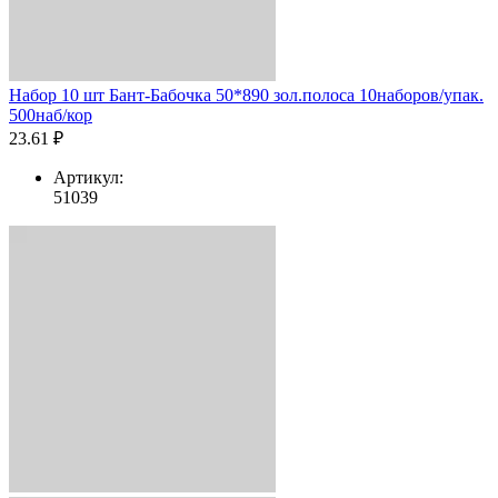
Набор 10 шт Бант-Бабочка 50*890 зол.полоса 10наборов/упак.
500наб/кор
23.61 ₽
Артикул:
51039