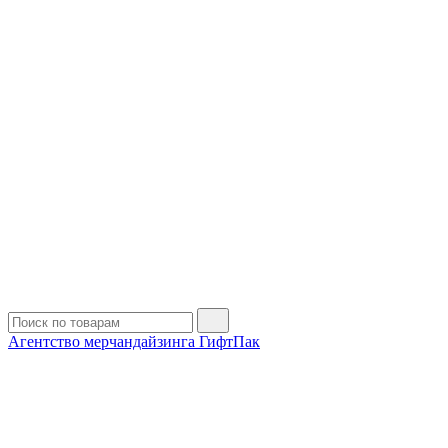
Агентство мерчандайзинга ГифтПак