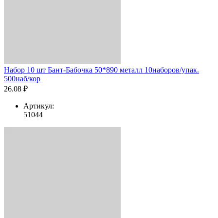
Набор 10 шт Бант-Бабочка 50*890 металл 10наборов/упак.
500наб/кор
26.08 ₽
Артикул:
51044