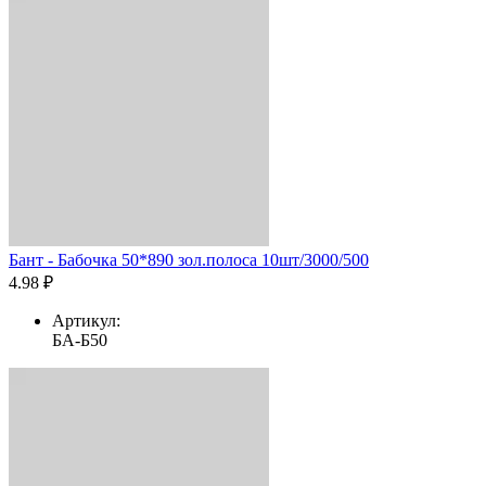
Бант - Бабочка 50*890 зол.полоса 10шт/3000/500
4.98 ₽
Артикул:
БА-Б50