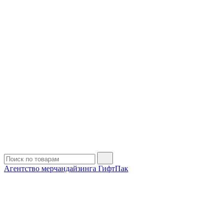
Агентство мерчандайзинга ГифтПак