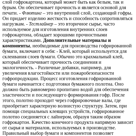
слой гофрокартона, который может быть как белым, так и
бурым. Он обеспечивает прочность и является основой для
печати. -
Флютинг
– это внутренний слой, создающий гофры.
Он придает изделию жесткость и способность сопротивляться
нагрузкам. -
Тестлайнер
– это вторичное сырье, часто
используемое для изготовления внутренних слоев
гофрокартона, обладает хорошими прочностными
характеристиками.
Дополнительные материалы и
компоненты
, необходимые для производства гофрированной
бумаги, включают в себя: - Клей, который используется для
склеивания слоев бумаги. Обычно это крахмальный клей,
который обеспечивает прочность соединения и
экологичность. - Различные добавки, например, для
увеличения влагостойкости или пожаробезопасности
гофропродукции. Процесс изготовления гофрированной
бумаги начинается с подготовки бумажного полотна. Оно
должно быть равномерно пропитано водой для обеспечения
эластичности и последующего формирования гофр. После
этого, полотно проходит через гофрировочные валы, где
приобретает характерную волнистую структуру. Затем, при
помощи специальных клеящих устройств, гофрированное
полотно соединяется с лайнером, образуя таким образом
гофрокартон. Качество конечного продукта напрямую зависит
от сырья и материалов, используемых в производстве.
Правильный выбор бумаги и компонентов позволяет