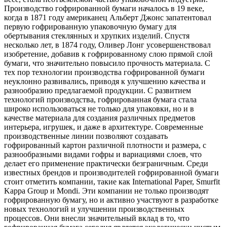
Производство гофрированной бумаги началось в 19 веке,
когда в 1871 году американец Альберт Джонс запатентовал
первую гофрированную упаковочную бумагу для
обертывания стеклянных и хрупких изделий. Спустя
несколько лет, в 1874 году, Оливер Лонг усовершенствовал
изобретение, добавив к гофрированному слою прямой слой
бумаги, что значительно повысило прочность материала. С
тех пор технологии производства гофрированной бумаги
неуклонно развивались, приводя к улучшению качества и
разнообразию предлагаемой продукции. С развитием
технологий производства, гофрированная бумага стала
широко использоваться не только для упаковки, но и в
качестве материала для создания различных предметов
интерьера, игрушек, и даже в архитектуре. Современные
производственные линии позволяют создавать
гофрированный картон различной плотности и размера, с
разнообразными видами гофры и вариациями слоев, что
делает его применение практически безграничным. Среди
известных брендов и производителей гофрированной бумаги
стоит отметить компании, такие как International Paper, Smurfit
Kappa Group и Mondi. Эти компании не только производят
гофрированную бумагу, но и активно участвуют в разработке
новых технологий и улучшении производственных
процессов. Они внесли значительный вклад в то, что