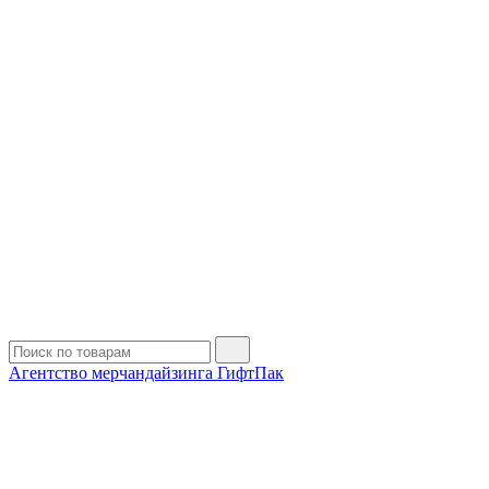
Агентство мерчандайзинга ГифтПак