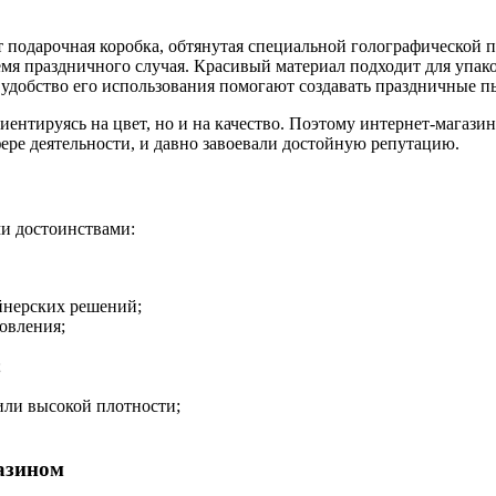
подарочная коробка, обтянутая специальной голографической пл
ремя праздничного случая. Красивый материал подходит для упа
и удобство его использования помогают создавать праздничные
иентируясь на цвет, но и на качество. Поэтому интернет-мага
ере деятельности, и давно завоевали достойную репутацию.
ми достоинствами:
йнерских решений;
товления;
;
или высокой плотности;
азином