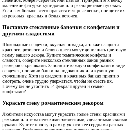
леденцов, конфет-сердечек или цветов. Прикрепите к венку
маленькие фигурки купидонов или разноцветные пуговки.
Если вам больше всего нравятся изящные венки, поищите их
из розовых, красных и белых веточек.
Поставьте стеклянные баночки с конфетами и
другими сладостями
Шоколадные сердечки, вкусная помадка, а также сладости
красного, розового и белого цвета могут дополнить цветовую
гамму вашего декора. Купите тематические конфеты и
сладости, соберите несколько стеклянных банок разных
размеров с крышками. Заполните каждую конфетками в виде
сердечек, поставив банки на подоконник или кухонную
столешницу. Хотя на сладости в красивых банках приятно
смотреть, очень трудно удержаться, чтобы не съесть их.
Почему бы не угостить 14 февраля друзей и семью
конфетами?
Украсьте стену романтическим декором
Любители искусства могут украсить голые стены красивыми
рамками или тематическими элементами, сделанными своими
руками. Купите простую рамку, украсив ее сердцами разных
размеров. Графические принты как никогда популярны.