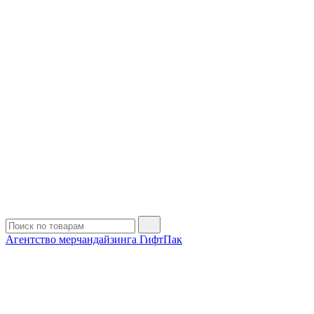
Агентство мерчандайзинга ГифтПак