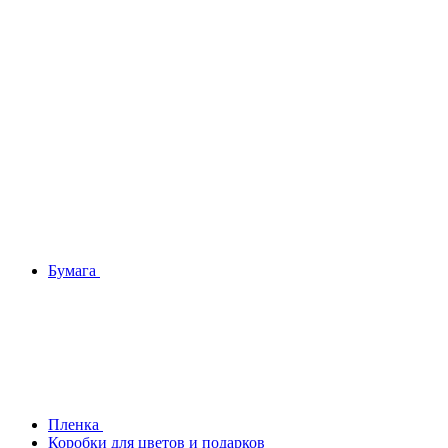
Бумага
Плeнка
Коробки для цветов и подарков