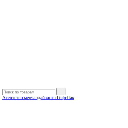
Агентство мерчандайзинга ГифтПак