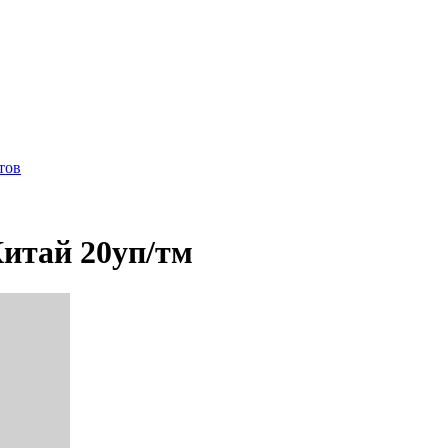
тов
Китай 20уп/тм