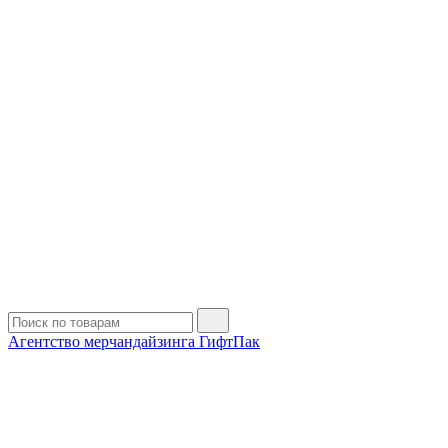
Агентство мерчандайзинга ГифтПак