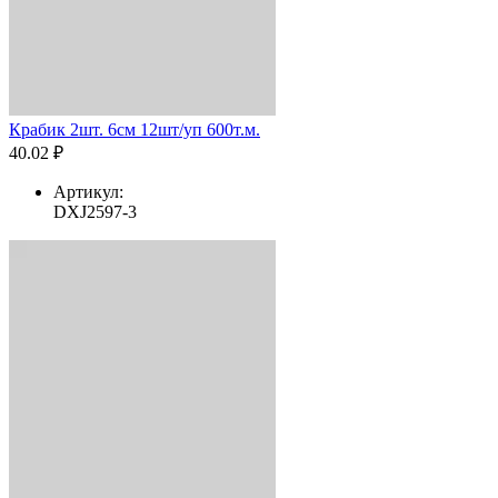
Крабик 2шт. 6см 12шт/уп 600т.м.
40.02 ₽
Артикул:
DXJ2597-3