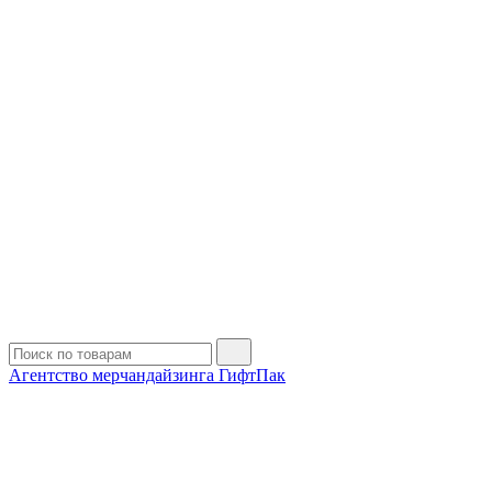
Агентство мерчандайзинга ГифтПак