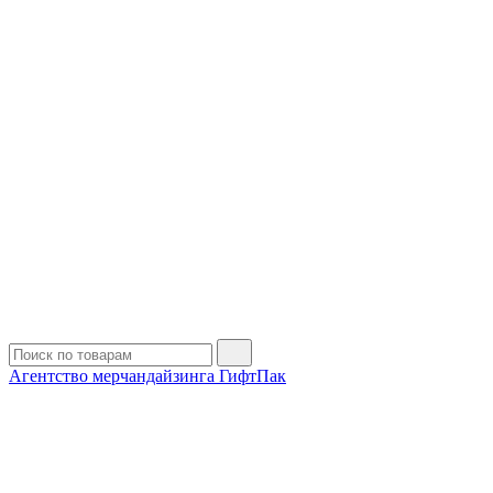
Агентство мерчандайзинга ГифтПак