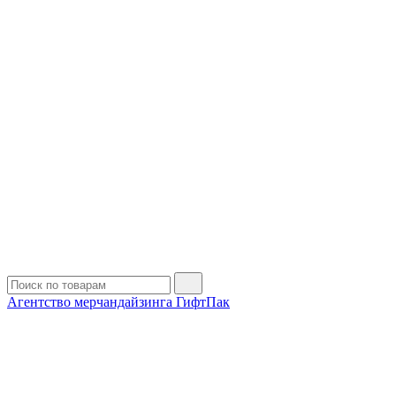
Агентство мерчандайзинга ГифтПак