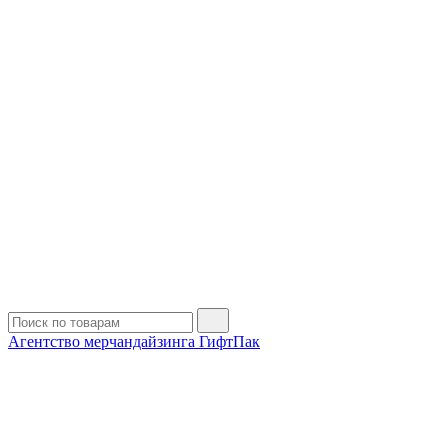
Агентство мерчандайзинга ГифтПак