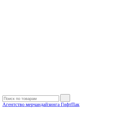
Агентство мерчандайзинга ГифтПак