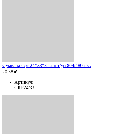
Сумка крафт 24*33*8 12 шт/уп 804/480 т.м.
20.38 ₽
Артикул:
СКР24/33