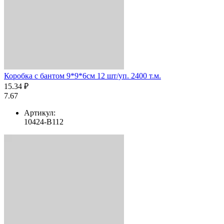
Коробка с бантом 9*9*6см 12 шт/уп. 2400 т.м.
15.34 ₽
7.67
Артикул:
10424-B112