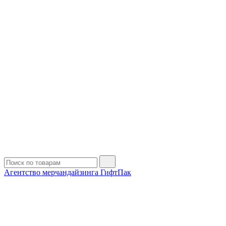
Агентство мерчандайзинга ГифтПак