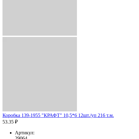
Коробка 139-1955 "КРАФТ" 10,5*6 12шт./уп 216 т.м.
53.35 ₽
Артикул:
29064