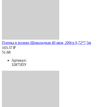
Пленка в ролике Шоколадная 40 мкм, 200гр 0,72*7,5м
103.37 ₽
51.68
Артикул:
32875ПУ