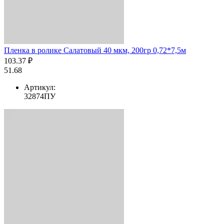
Пленка в ролике Салатовый 40 мкм, 200гр 0,72*7,5м
103.37 ₽
51.68
Артикул:
32874ПУ