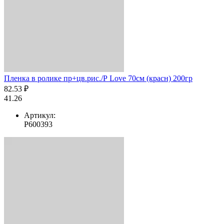
Пленка в ролике пр+цв.рис./Р Love 70см (красн) 200гр
82.53 ₽
41.26
Артикул:
Р600393