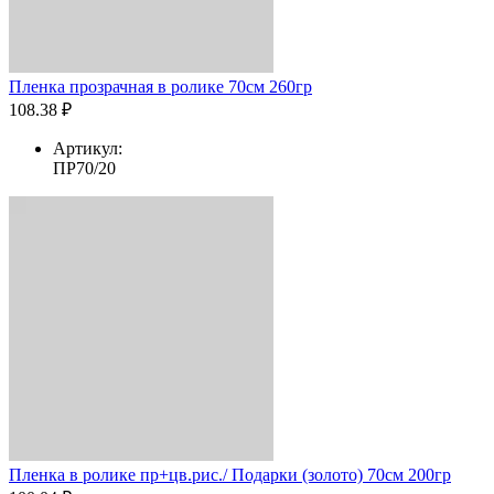
Пленка прозрачная в ролике 70см 260гр
108.38 ₽
Артикул:
ПР70/20
Пленка в ролике пр+цв.рис./ Подарки (золото) 70см 200гр