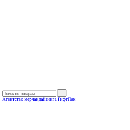
Агентство мерчандайзинга ГифтПак