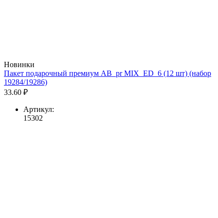
Новинки
Пакет подарочный премиум AB_pr MIX_ED_6 (12 шт) (набор
19284/19286)
33.60 ₽
Артикул:
15302