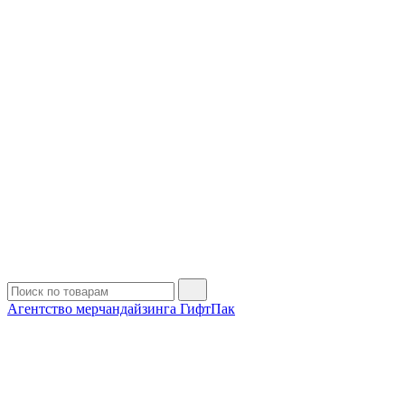
Агентство мерчандайзинга ГифтПак