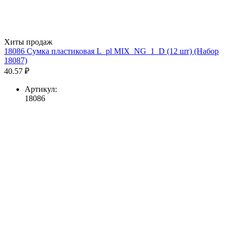
Хиты продаж
18086 Сумка пластиковая L_pl MIX_NG_1_D (12 шт) (Набор
18087)
40.57 ₽
Артикул:
18086