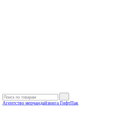
Агентство мерчандайзинга ГифтПак