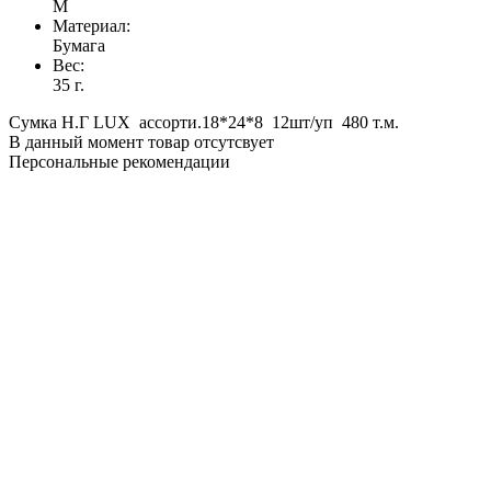
M
Материал:
Бумага
Вес:
35 г.
Сумка Н.Г LUX ассорти.18*24*8 12шт/уп 480 т.м.
В данный момент товар отсутсвует
Персональные рекомендации