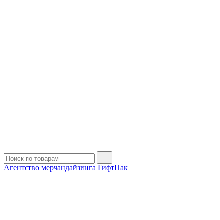
Агентство мерчандайзинга ГифтПак