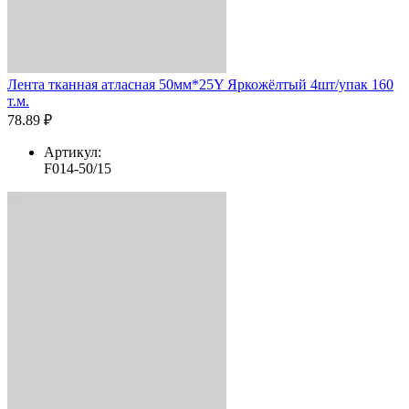
Лента тканная атласная 50мм*25Y Яркожёлтый 4шт/упак 160
т.м.
78.89 ₽
Артикул:
F014-50/15