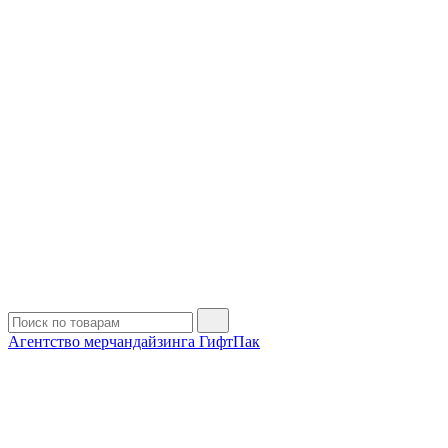
Агентство мерчандайзинга ГифтПак