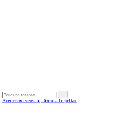
Агентство мерчандайзинга ГифтПак