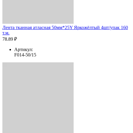
Лента тканная атласная 50мм*25Y Яркожёлтый 4шт/упак 160
т.м.
78.89 ₽
Артикул:
F014-50/15