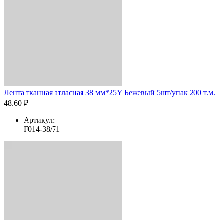
Лента тканная атласная 38 мм*25Y Бежевый 5шт/упак 200 т.м.
48.60 ₽
Артикул:
F014-38/71