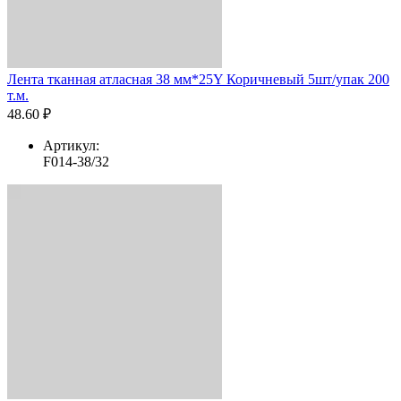
Лента тканная атласная 38 мм*25Y Коричневый 5шт/упак 200
т.м.
48.60 ₽
Артикул:
F014-38/32