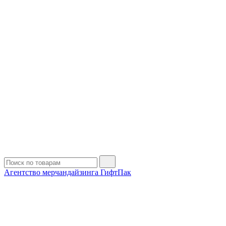
Агентство мерчандайзинга ГифтПак