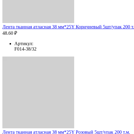
Лента тканная атласная 38 мм*25Y Коричневый 5шт/упак 200 т
48.60 ₽
Артикул:
F014-38/32
Лента тканная атласная 38 мм*25Y Розовый 5шт/упак 200 т.м.