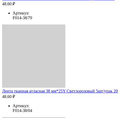
48.60 ₽
Артикул:
F014-38/79
Лента тканная атласная 38 мм*25Y Светлорозовый 5шт/упак 200
48.60 ₽
Артикул:
F014-38/04