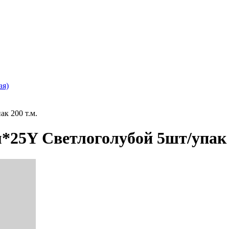
ая)
к 200 т.м.
*25Y Светлоголубой 5шт/упак 