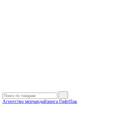
Агентство мерчандайзинга ГифтПак