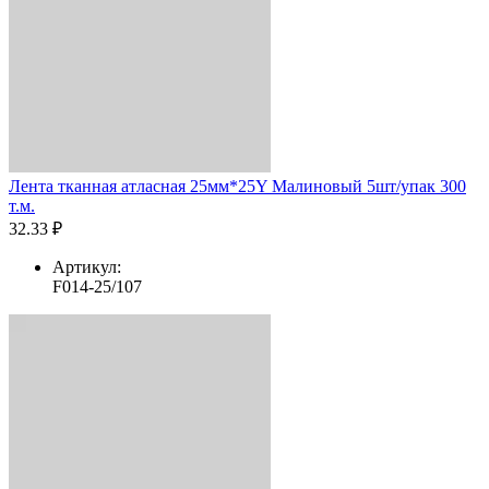
Лента тканная атласная 25мм*25Y Малиновый 5шт/упак 300
т.м.
32.33 ₽
Артикул:
F014-25/107