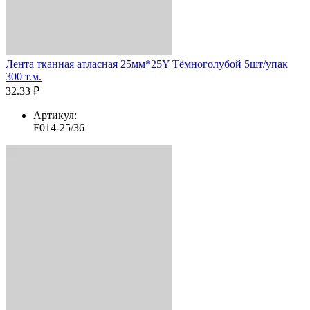
Лента тканная атласная 25мм*25Y Тёмноголубой 5шт/упак
300 т.м.
32.33 ₽
Артикул:
F014-25/36