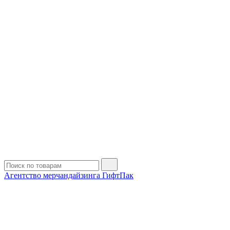
Агентство мерчандайзинга ГифтПак