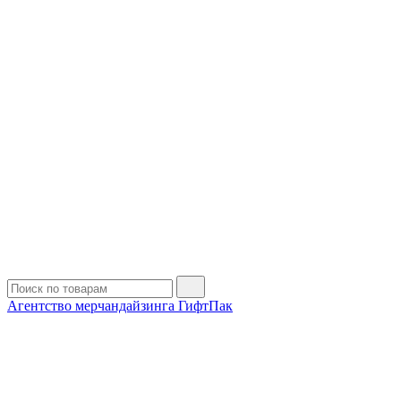
Агентство мерчандайзинга ГифтПак