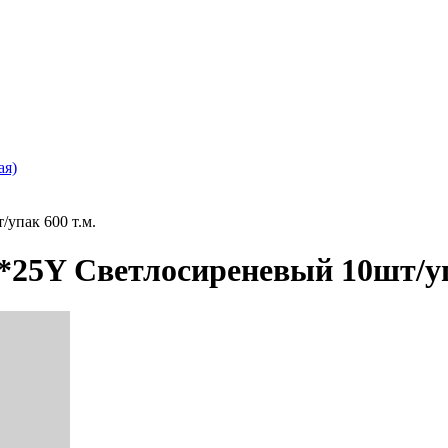
ая)
упак 600 т.м.
*25Y Светлосиреневый 10шт/уп