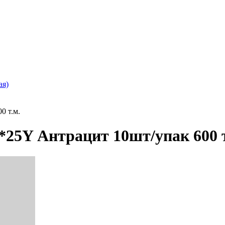
ая)
0 т.м.
*25Y Антрацит 10шт/упак 600 т