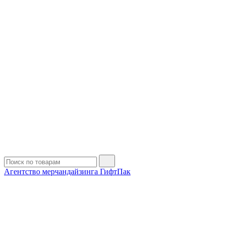
Агентство мерчандайзинга ГифтПак