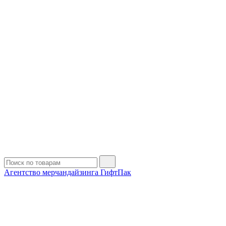
Агентство мерчандайзинга ГифтПак