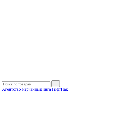
Агентство мерчандайзинга ГифтПак