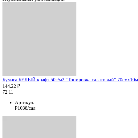
Бумага БЕЛЫЙ крафт 50г/м2 "Тонировка салатовый" 70смх10м
144.22 ₽
72.11
Артикул:
Р1038/сал