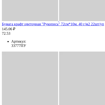
Бумага крафт цветочная "Рукопись" 72см*10м. 40 г/м2 22шт/уп
145.06 ₽
72.53
Артикул:
33777ПУ