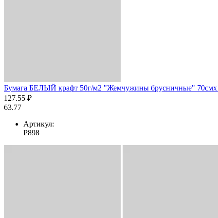
Бумага БЕЛЫЙ крафт 50г/м2 "Жемчужины брусничные" 70смх1
127.55 ₽
63.77
Артикул:
Р898