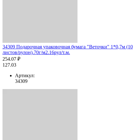
34309 Подарочная упаковочная бумага "Веточки" 1*0,7м (10
листов/рулон).70г/м2.16рул/т.м.
254.07 ₽
127.03
Артикул:
34309