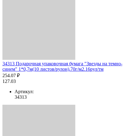
34313 Подарочная упаковочная бумага "Звезды на темно-
синем" 1*0,7м(10 листов/рулон).70г/м2.16рул/тм
254.07 ₽
127.03
Артикул:
34313