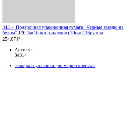
34314 Подарочная упаковочная бумага "Черные звезды на
белом" 1*0,7м(10 листов/рулон).70г/м2.16рул/тм
254.07 ₽
Артикул:
34314
Товары и упаковка для маркетплейсов