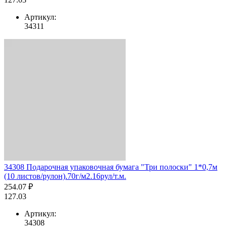
Артикул:
34311
34308 Подарочная упаковочная бумага "Три полоски" 1*0,7м
(10 листов/рулон).70г/м2.16рул/т.м.
254.07 ₽
127.03
Артикул:
34308