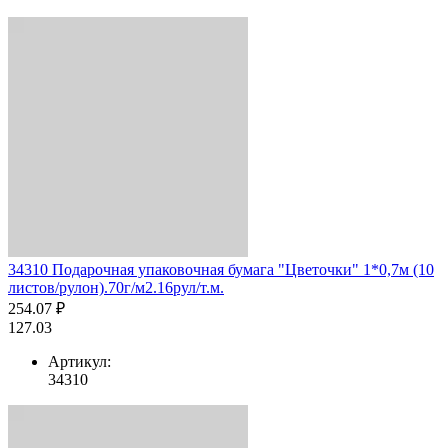
34310 Подарочная упаковочная бумага "Цветочки" 1*0,7м (10
листов/рулон).70г/м2.16рул/т.м.
254.07 ₽
127.03
Артикул:
34310