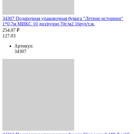
34307 Подарочная упаковочная бумага "Летние историии"
1*0,7м МИКС 10 диз/рулон 70г/м2 16рул/т.м.
254.07 ₽
127.03
Артикул:
34307