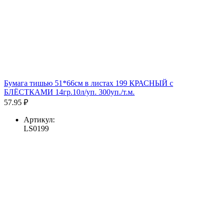
Бумага тишью 51*66см в листах 199 КРАСНЫЙ с
БЛЁСТКАМИ 14гр.10л/уп. 300уп./т.м.
57.95 ₽
Артикул:
LS0199