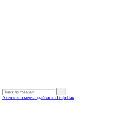
Агентство мерчандайзинга ГифтПак