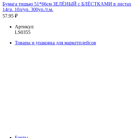
Бумага тишью 51*66см ЗЕЛЁНЫЙ с БЛЁСТКАМИ в листах
14гр. 10л/уп. 300уп./т.м.
57.95 ₽
Артикул:
LS0355
Товары и упаковка для маркетплейсов
Банты