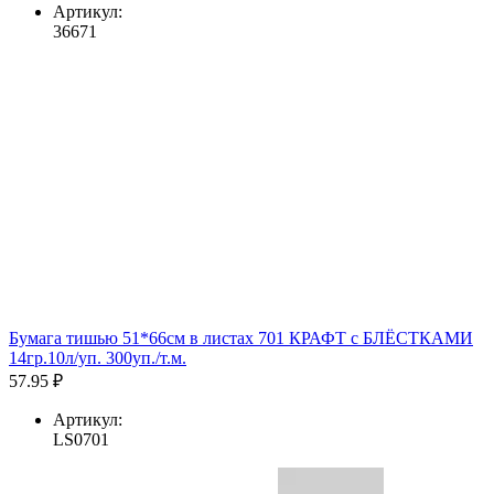
Артикул:
36671
Бумага тишью 51*66см в листах 701 КРАФТ с БЛЁСТКАМИ
14гр.10л/уп. 300уп./т.м.
57.95 ₽
Артикул:
LS0701