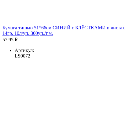
Бумага тишью 51*66см СИНИЙ с БЛЁСТКАМИ в листах
14гр. 10л/уп. 300уп./т.м.
57.95 ₽
Артикул:
LS0072