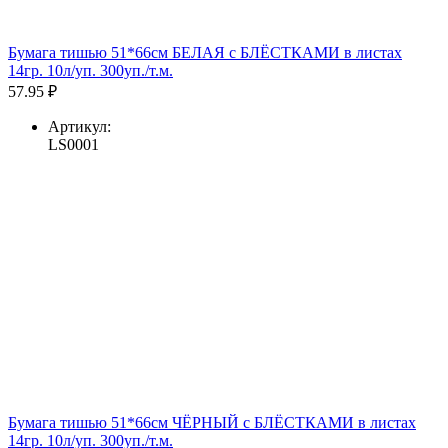
Бумага тишью 51*66см БЕЛАЯ с БЛЁСТКАМИ в листах
14гр. 10л/уп. 300уп./т.м.
57.95 ₽
Артикул:
LS0001
Бумага тишью 51*66см ЧЁРНЫЙ с БЛЁСТКАМИ в листах
14гр. 10л/уп. 300уп./т.м.