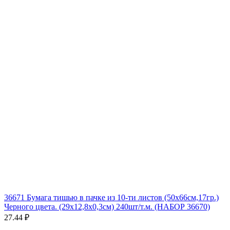
36671 Бумага тишью в пачке из 10-ти листов (50х66см,17гр.)
Черного цвета. (29x12,8x0,3см) 240шт/т.м. (НАБОР 36670)
27.44 ₽