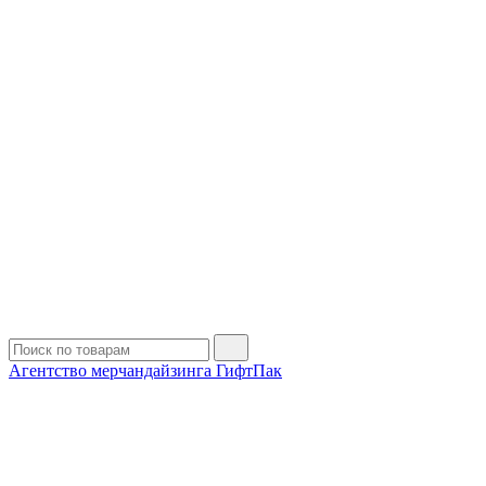
Агентство мерчандайзинга ГифтПак