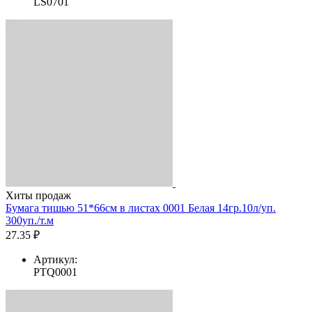
LS0701
Хиты продаж
Бумага тишью 51*66см в листах 0001 Белая 14гр.10л/уп.
300уп./т.м
27.35 ₽
Артикул:
PTQ0001