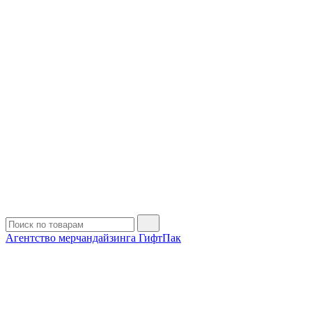
Агентство мерчандайзинга ГифтПак