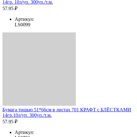
14гр. 10л/уп. 300уп./т.м.
57.95 ₽
Артикул:
LS0099
Бумага тишью 51*66см в листах 701 КРАФТ с БЛЁСТКАМИ
14гр.10л/уп. 300уп./т.м.
57.95 ₽
Артикул: