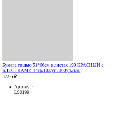
Бумага тишью 51*66см в листах 199 КРАСНЫЙ с
БЛЁСТКАМИ 14гр.10л/уп. 300уп./т.м.
57.95 ₽
Артикул:
LS0199