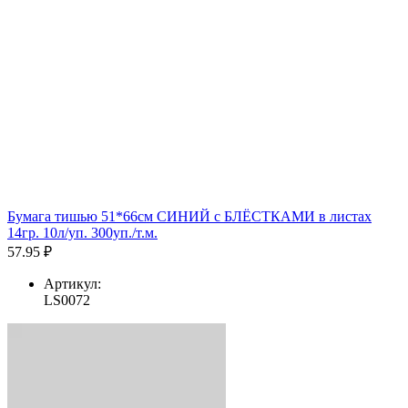
Бумага тишью 51*66см СИНИЙ с БЛЁСТКАМИ в листах
14гр. 10л/уп. 300уп./т.м.
57.95 ₽
Артикул:
LS0072