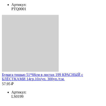
Артикул:
PTQ0001
Бумага тишью 51*66см в листах 199 КРАСНЫЙ с
БЛЁСТКАМИ 14гр.10л/уп. 300уп./т.м.
57.95 ₽
Артикул:
LS0199