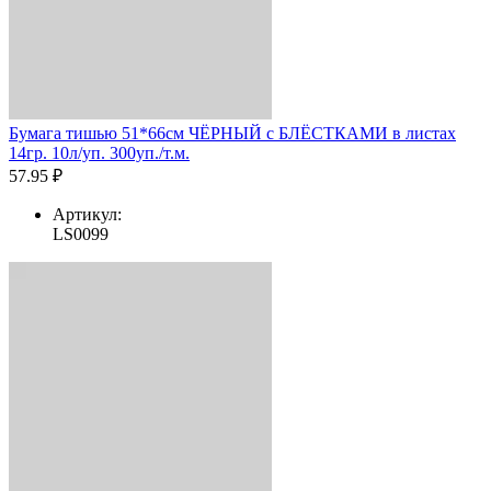
Бумага тишью 51*66см ЧЁРНЫЙ с БЛЁСТКАМИ в листах
14гр. 10л/уп. 300уп./т.м.
57.95 ₽
Артикул:
LS0099