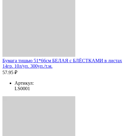
Бумага тишью 51*66см БЕЛАЯ с БЛЁСТКАМИ в листах
14гр. 10л/уп. 300уп./т.м.
57.95 ₽
Артикул:
LS0001