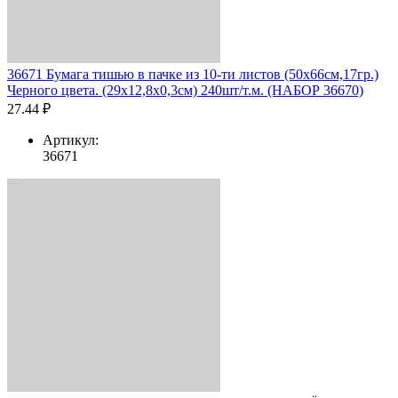
36671 Бумага тишью в пачке из 10-ти листов (50х66см,17гр.)
Черного цвета. (29x12,8x0,3см) 240шт/т.м. (НАБОР 36670)
27.44 ₽
Артикул:
36671