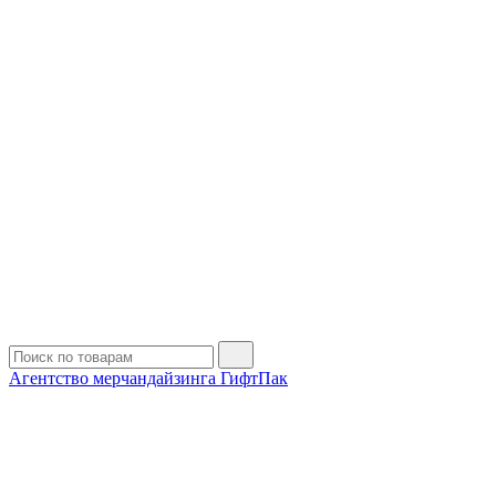
Агентство мерчандайзинга ГифтПак