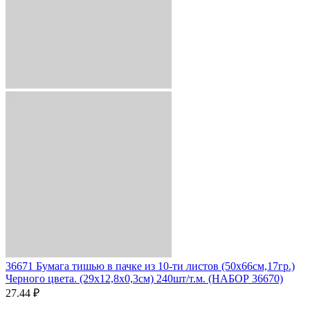
36671 Бумага тишью в пачке из 10-ти листов (50х66см,17гр.)
Черного цвета. (29x12,8x0,3см) 240шт/т.м. (НАБОР 36670)
27.44 ₽