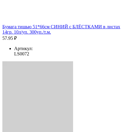
Бумага тишью 51*66см СИНИЙ с БЛЁСТКАМИ в листах
14гр. 10л/уп. 300уп./т.м.
57.95 ₽
Артикул:
LS0072