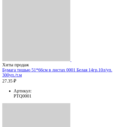
Хиты продаж
Бумага тишью 51*66см в листах 0001 Белая 14гр.10л/уп.
300уп./т.м
27.35 ₽
Артикул:
PTQ0001