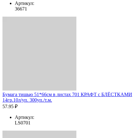
Артикул:
36671
Бумага тишью 51*66см в листах 701 КРАФТ с БЛЁСТКАМИ
14гр.10л/уп. 300уп./т.м.
57.95 ₽
Артикул:
LS0701