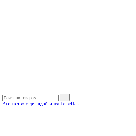
Агентство мерчандайзинга ГифтПак