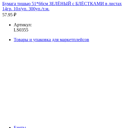
Бумага тишью 51*66см ЗЕЛЁНЫЙ с БЛЁСТКАМИ в листах
14гр. 10л/уп. 300уп./т.м.
57.95 ₽
Артикул:
LS0355
Товары и упаковка для маркетплейсов
Банты