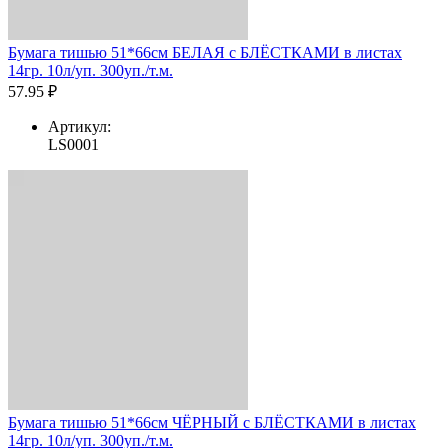
Бумага тишью 51*66см БЕЛАЯ с БЛЁСТКАМИ в листах
14гр. 10л/уп. 300уп./т.м.
57.95 ₽
Артикул:
LS0001
Бумага тишью 51*66см ЧЁРНЫЙ с БЛЁСТКАМИ в листах
14гр. 10л/уп. 300уп./т.м.