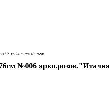
ия" 21гр 24 листа.40шт/уп
76см №006 ярко.розов."Италия