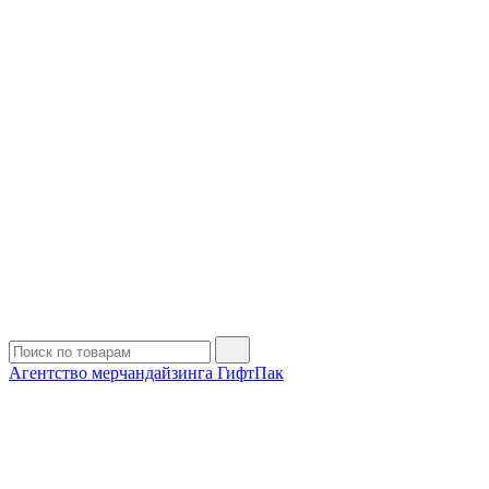
Агентство мерчандайзинга ГифтПак