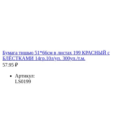
Бумага тишью 51*66см в листах 199 КРАСНЫЙ с
БЛЁСТКАМИ 14гр.10л/уп. 300уп./т.м.
57.95 ₽
Артикул:
LS0199