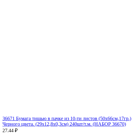
36671 Бумага тишью в пачке из 10-ти листов (50х66см,17гр.)
Черного цвета. (29x12,8x0,3см) 240шт/т.м. (НАБОР 36670)
27.44 ₽