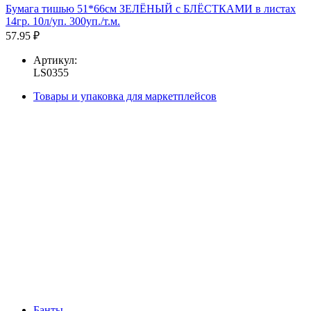
Бумага тишью 51*66см ЗЕЛЁНЫЙ с БЛЁСТКАМИ в листах
14гр. 10л/уп. 300уп./т.м.
57.95 ₽
Артикул:
LS0355
Товары и упаковка для маркетплейсов
Банты