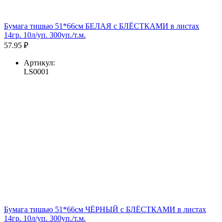
Бумага тишью 51*66см БЕЛАЯ с БЛЁСТКАМИ в листах
14гр. 10л/уп. 300уп./т.м.
57.95 ₽
Артикул:
LS0001
Бумага тишью 51*66см ЧЁРНЫЙ с БЛЁСТКАМИ в листах
14гр. 10л/уп. 300уп./т.м.