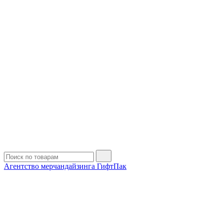
Агентство мерчандайзинга ГифтПак