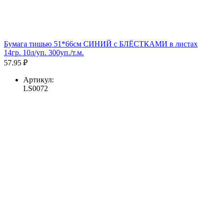
Бумага тишью 51*66см СИНИЙ с БЛЁСТКАМИ в листах
14гр. 10л/уп. 300уп./т.м.
57.95 ₽
Артикул:
LS0072