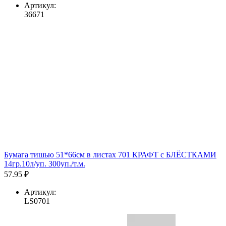
Артикул:
36671
Бумага тишью 51*66см в листах 701 КРАФТ с БЛЁСТКАМИ
14гр.10л/уп. 300уп./т.м.
57.95 ₽
Артикул:
LS0701