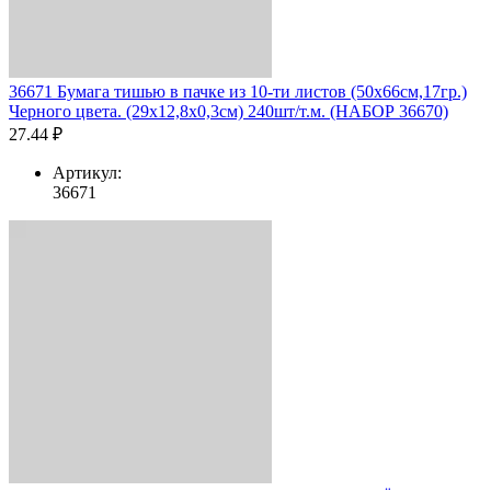
36671 Бумага тишью в пачке из 10-ти листов (50х66см,17гр.)
Черного цвета. (29x12,8x0,3см) 240шт/т.м. (НАБОР 36670)
27.44 ₽
Артикул:
36671