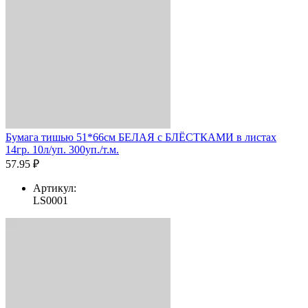
Бумага тишью 51*66см БЕЛАЯ с БЛЁСТКАМИ в листах
14гр. 10л/уп. 300уп./т.м.
57.95 ₽
Артикул:
LS0001