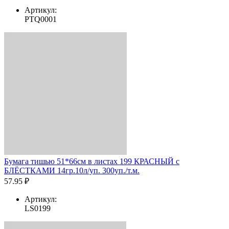
Артикул:
PTQ0001
Бумага тишью 51*66см в листах 199 КРАСНЫЙ с
БЛЁСТКАМИ 14гр.10л/уп. 300уп./т.м.
57.95 ₽
Артикул:
LS0199