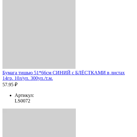
Бумага тишью 51*66см СИНИЙ с БЛЁСТКАМИ в листах
14гр. 10л/уп. 300уп./т.м.
57.95 ₽
Артикул:
LS0072