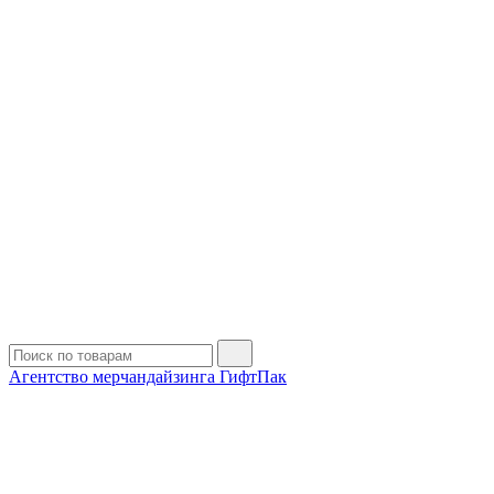
Агентство мерчандайзинга ГифтПак