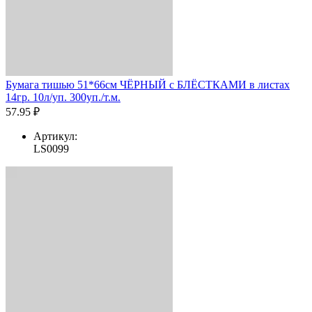
Бумага тишью 51*66см ЧЁРНЫЙ с БЛЁСТКАМИ в листах
14гр. 10л/уп. 300уп./т.м.
57.95 ₽
Артикул:
LS0099