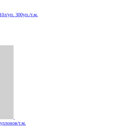
/уп. 300уп./т.м.
ллонов/т.м.