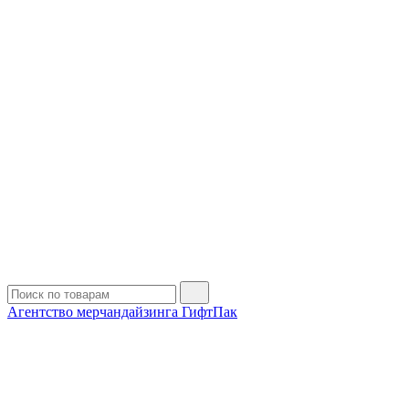
Агентство мерчандайзинга ГифтПак