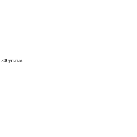
300уп./т.м.