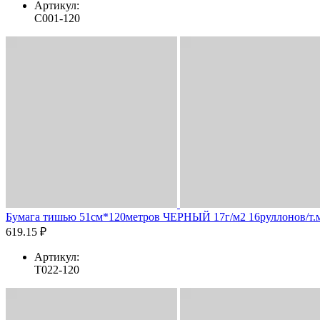
Артикул:
C001-120
Бумага тишью 51см*120метров ЧЕРНЫЙ 17г/м2 16руллонов/т.
619.15 ₽
Артикул:
T022-120