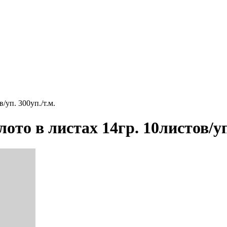
/уп. 300уп./т.м.
то в листах 14гр. 10листов/уп.