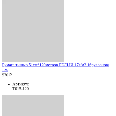
Бумага тишью 51см*120метров БЕЛЫЙ 17г/м2 16руллонов/
т.м.
570 ₽
Артикул:
T015-120