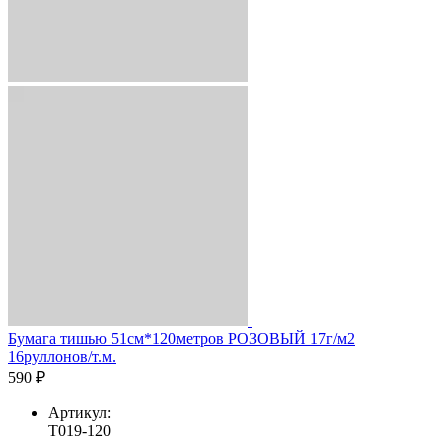
Бумага тишью 51см*120метров РОЗОВЫЙ 17г/м2
16руллонов/т.м.
590 ₽
Артикул:
T019-120