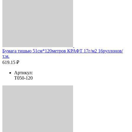
Бумага тишью 51см*120метров КРАФТ 17г/м2 16руллонов/
т.м.
619.15 ₽
Артикул:
T050-120