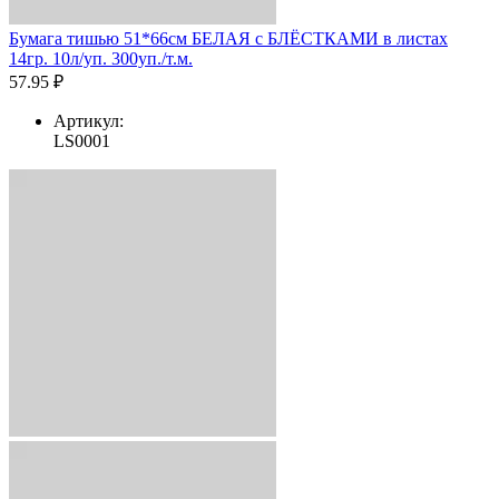
Бумага тишью 51*66см БЕЛАЯ с БЛЁСТКАМИ в листах
14гр. 10л/уп. 300уп./т.м.
57.95 ₽
Артикул:
LS0001