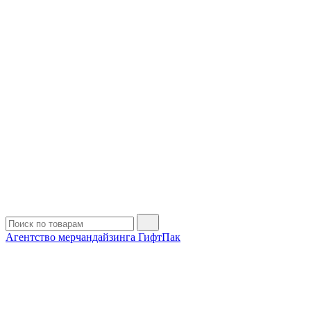
Агентство мерчандайзинга ГифтПак