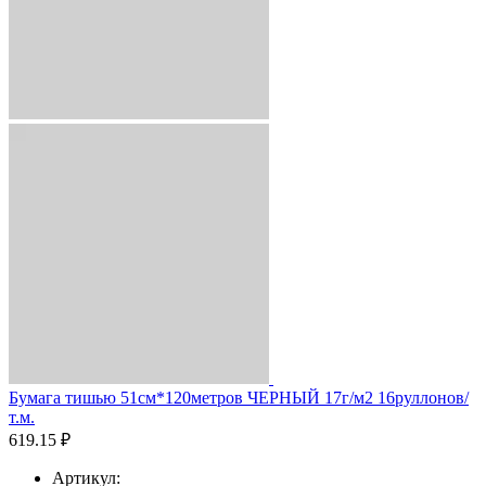
Бумага тишью 51см*120метров ЧЕРНЫЙ 17г/м2 16руллонов/
т.м.
619.15 ₽
Артикул: