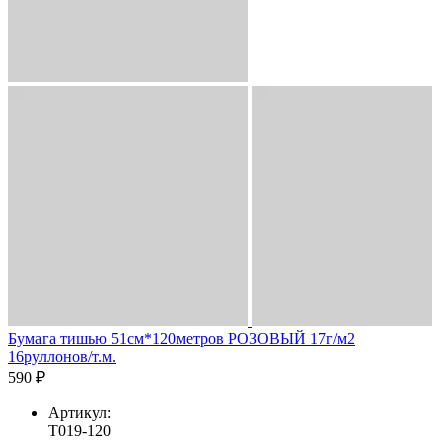
Бумага тишью 51см*120метров РОЗОВЫЙ 17г/м2
16руллонов/т.м.
590 ₽
Артикул:
T019-120