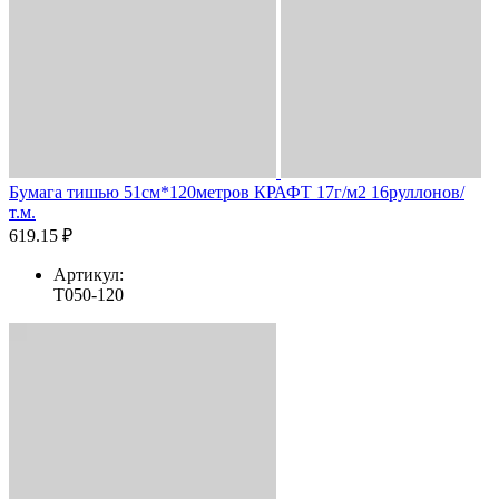
Бумага тишью 51см*120метров КРАФТ 17г/м2 16руллонов/
т.м.
619.15 ₽
Артикул:
T050-120