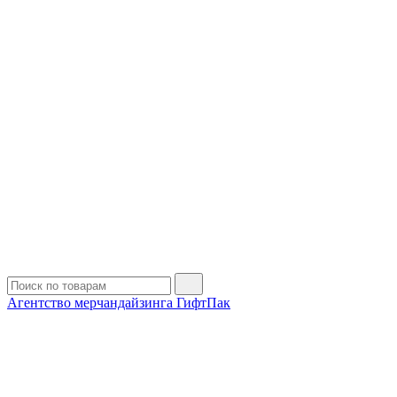
Агентство мерчандайзинга ГифтПак