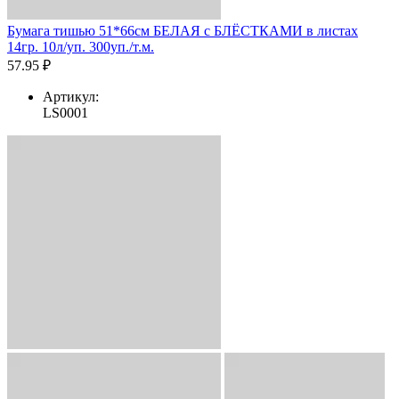
Бумага тишью 51*66см БЕЛАЯ с БЛЁСТКАМИ в листах
14гр. 10л/уп. 300уп./т.м.
57.95 ₽
Артикул:
LS0001