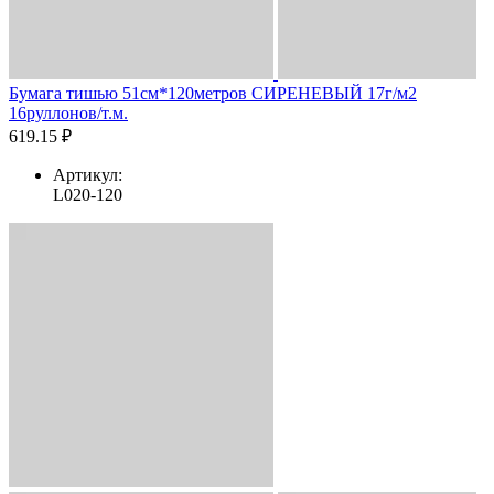
Бумага тишью 51см*120метров СИРЕНЕВЫЙ 17г/м2
16руллонов/т.м.
619.15 ₽
Артикул:
L020-120