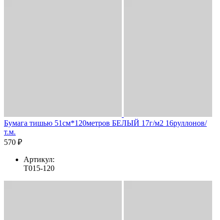
Бумага тишью 51см*120метров БЕЛЫЙ 17г/м2 16руллонов/
т.м.
570 ₽
Артикул:
T015-120